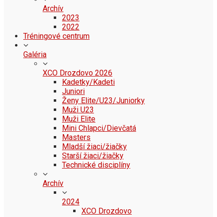
Archív
2023
2022
Tréningové centrum
Galéria
XCO Drozdovo 2026
Kadetky/Kadeti
Juniori
Ženy Elite/U23/Juniorky
Muži U23
Muži Elite
Mini Chlapci/Dievčatá
Masters
Mladší žiaci/žiačky
Starší žiaci/žiačky
Technické disciplíny
Archív
2024
XCO Drozdovo