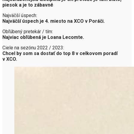
piesok a je to zábavné
Najväčší úspech:
Najväčší úspech je 4. miesto na XCO v Poráči.
Obľúbený pretekár / tím:
Najviac obľúbená je Loana Lecomte.
Ciele na sezónu 2022 / 2023:
Chcel by som sa dostať do top 8 v celkovom poradí
v XCO.