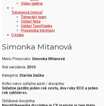
Video galéria
Tréningová činnosť
Trénerský team
Oddiel Nitra
Oddiel Topoľčianky
Prezenčka tréningov
O klube
Simonka Mitanová
Meno Priezvisko:
Simonka Mitanová
Rok narodenia:
2010
Kategória:
Staršia žiačka
Koľko rokov súťažne jazdí / disciplíny:
Súťažne jazdím jeden rok cestu, dva roky XCO a jeden
rok cyklokros.
Obľúbená disciplína:
Najobľúbenejšia disciplína je CX pretože je tam blato,