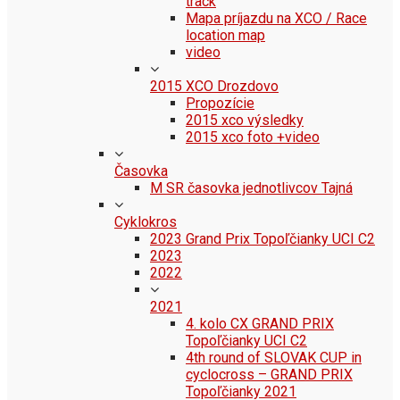
track
Mapa príjazdu na XCO / Race
location map
video
2015 XCO Drozdovo
Propozície
2015 xco výsledky
2015 xco foto +video
Časovka
M SR časovka jednotlivcov Tajná
Cyklokros
2023 Grand Prix Topoľčianky UCI C2
2023
2022
2021
4. kolo CX GRAND PRIX
Topoľčianky UCI C2
4th round of SLOVAK CUP in
cyclocross – GRAND PRIX
Topoľčianky 2021