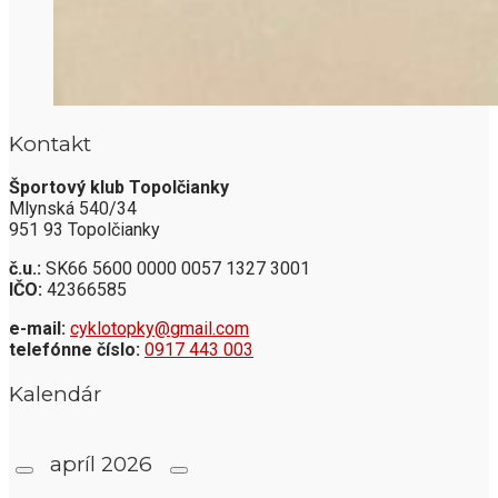
Kontakt
Športový klub Topolčianky
Mlynská 540/34
951 93 Topolčianky
č.u.:
SK66 5600 0000 0057 1327 3001
IČO:
42366585
e-mail:
cyklotopky@gmail.com
telefónne číslo:
0917 443 003
Kalendár
apríl
2026