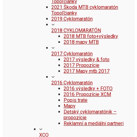
Topoľčianky
2021 Škoda MTB cyklomaratón
Topoľčianky
2019 Cyklomaratón
2018 CYKLOMARATÓN
2018 MTB foto+výsledky
2018 mapy MTB
2017 Cyklomaratón
2017 výsledky & foto
2017 Propozície
2017 Mapy mtb 2017
2016 Cyklomaratón
2016 výsledky + FOTO
2016 Propozície XCM
Popis trate
Mapy
Detský cyklomaratónik –
propozície
Reklamní a mediálni partneri
XCO