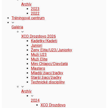
Archív
2023
2022
Tréningové centrum
Galéria
XCO Drozdovo 2026
Kadetky/Kadeti
Juniori
Ženy Elite/U23/Juniorky
Muži U23
Muži Elite
Mini Chlapci/Dievčatá
Masters
Mladší žiaci/žiačky
Starší žiaci/žiačky
Technické disciplíny
Archív
2024
XCO Drozdovo