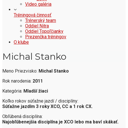
Video galéria
Tréningová činnosť
Trénerský team
Oddiel Nitra
Oddiel Topoľčianky
Prezenčka tréningov
O klube
Michal Stanko
Meno Priezvisko:
Michal Stanko
Rok narodenia:
2011
Kategória:
Mladší žiaci
Koľko rokov súťažne jazdí / disciplíny:
Súťažne jazdím 3 roky XCO, CC a 1 rok CX.
Obľúbená disciplína:
Najobľúbenejšia disciplína je XCO lebo ma baví skákať.