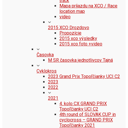
track
Mapa príjazdu na XCO / Race
location map
video
2015 XCO Drozdovo
Propozície
2015 xco výsledky
2015 xco foto +video
Časovka
M SR časovka jednotlivcov Tajná
Cyklokros
2023 Grand Prix Topoľčianky UCI C2
2023
2022
2021
4. kolo CX GRAND PRIX
Topoľčianky UCI C2
4th round of SLOVAK CUP in
cyclocross – GRAND PRIX
Topoľčianky 2021