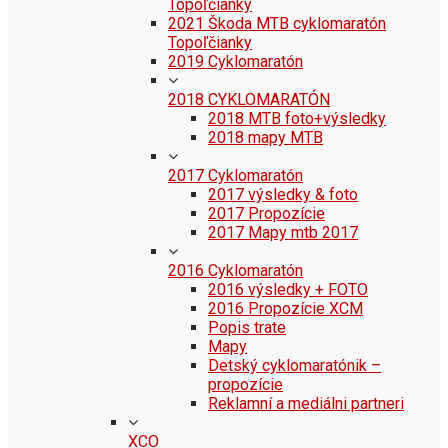
Topoľčianky
2021 Škoda MTB cyklomaratón
Topoľčianky
2019 Cyklomaratón
2018 CYKLOMARATÓN
2018 MTB foto+výsledky
2018 mapy MTB
2017 Cyklomaratón
2017 výsledky & foto
2017 Propozície
2017 Mapy mtb 2017
2016 Cyklomaratón
2016 výsledky + FOTO
2016 Propozície XCM
Popis trate
Mapy
Detský cyklomaratónik –
propozície
Reklamní a mediálni partneri
XCO