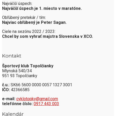
Najväčší úspech:
Najväčší úspech je 1. miesto v maratóne.
Obľúbený pretekár / tím:
Najviac obľúbený je Peter Sagan.
Ciele na sezónu 2022 / 2023:
Chcel by som vyhrať majstra Slovenska v XCO.
Kontakt
Športový klub Topolčianky
Mlynská 540/34
951 93 Topolčianky
č.u.:
SK66 5600 0000 0057 1327 3001
IČO:
42366585
e-mail:
cyklotopky@gmail.com
telefónne číslo:
0917 443 003
Kalendár